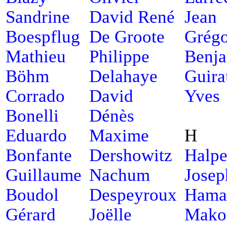
Sandrine
David René
Jean
Boespflug
De Groote
Grégo
Mathieu
Philippe
Benj
Böhm
Delahaye
Guira
Corrado
David
Yves
Bonelli
Dénès
Eduardo
Maxime
H
Bonfante
Dershowitz
Halpe
Guillaume
Nachum
Josep
Boudol
Despeyroux
Hama
Gérard
Joëlle
Mako