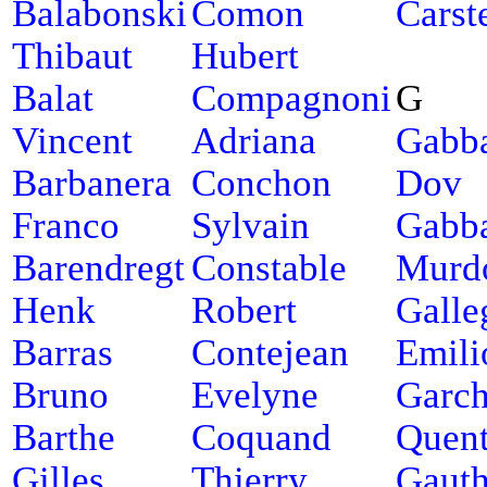
Balabonski
Comon
Carst
Thibaut
Hubert
Balat
Compagnoni
G
Vincent
Adriana
Gabb
Barbanera
Conchon
Dov
Franco
Sylvain
Gabb
Barendregt
Constable
Murd
Henk
Robert
Galle
Barras
Contejean
Emili
Bruno
Evelyne
Garch
Barthe
Coquand
Quent
Gilles
Thierry
Gauth