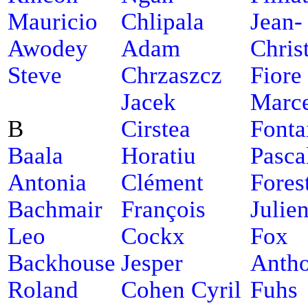
Mauricio
Chlipala
Jean-
Awodey
Adam
Chris
Steve
Chrzaszcz
Fiore
Jacek
Marce
B
Cirstea
Fonta
Baala
Horatiu
Pasca
Antonia
Clément
Fores
Bachmair
François
Julie
Leo
Cockx
Fox
Backhouse
Jesper
Anth
Roland
Cohen Cyril
Fuhs