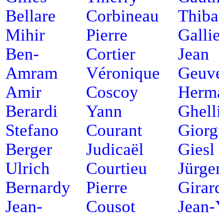
Bellare
Corbineau
Thiba
Mihir
Pierre
Galli
Ben-
Cortier
Jean
Amram
Véronique
Geuv
Amir
Coscoy
Herm
Berardi
Yann
Ghell
Stefano
Courant
Giorg
Berger
Judicaël
Giesl
Ulrich
Courtieu
Jürge
Bernardy
Pierre
Girar
Jean-
Cousot
Jean-