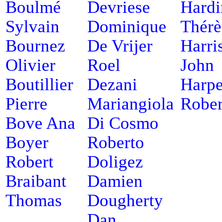
Boulmé
Devriese
Hardi
Sylvain
Dominique
Thérè
Bournez
De Vrijer
Harri
Olivier
Roel
John
Boutillier
Dezani
Harpe
Pierre
Mariangiola
Rober
Bove Ana
Di Cosmo
Boyer
Roberto
Robert
Doligez
Braibant
Damien
Thomas
Dougherty
Dan