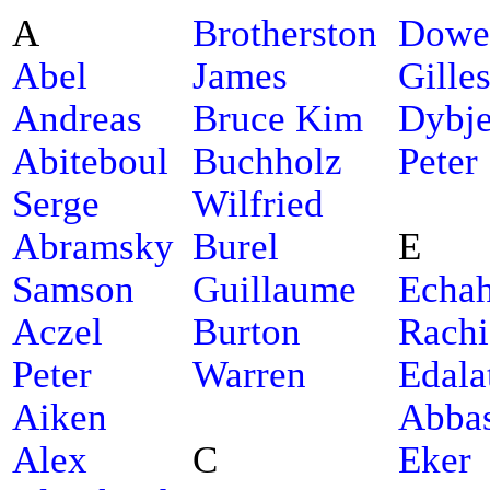
A
Brotherston
Dowe
Abel
James
Gille
Andreas
Bruce Kim
Dybje
Abiteboul
Buchholz
Peter
Serge
Wilfried
Abramsky
Burel
E
Samson
Guillaume
Echa
Aczel
Burton
Rach
Peter
Warren
Edala
Aiken
Abba
Alex
C
Eker