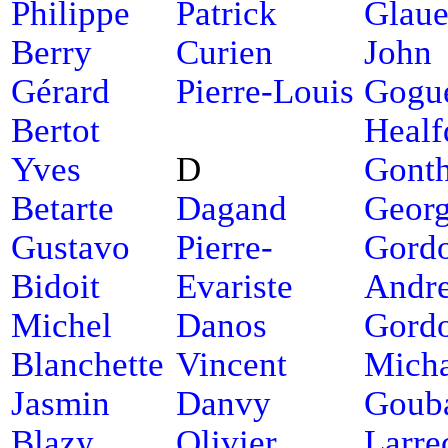
Philippe
Patrick
Glaue
Berry
Curien
John
Gérard
Pierre-Louis
Gogu
Bertot
Healf
Yves
D
Gonth
Betarte
Dagand
Geor
Gustavo
Pierre-
Gord
Bidoit
Evariste
Andr
Michel
Danos
Gord
Blanchette
Vincent
Micha
Jasmin
Danvy
Gouba
Blazy
Olivier
Larre