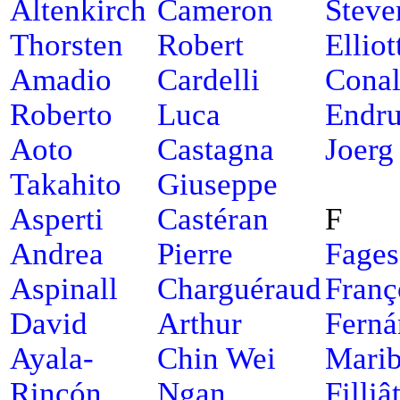
Altenkirch
Cameron
Steve
Thorsten
Robert
Elliot
Amadio
Cardelli
Cona
Roberto
Luca
Endru
Aoto
Castagna
Joerg
Takahito
Giuseppe
Asperti
Castéran
F
Andrea
Pierre
Fages
Aspinall
Charguéraud
Franç
David
Arthur
Ferná
Ayala-
Chin Wei
Marib
Rincón
Ngan
Filliâ